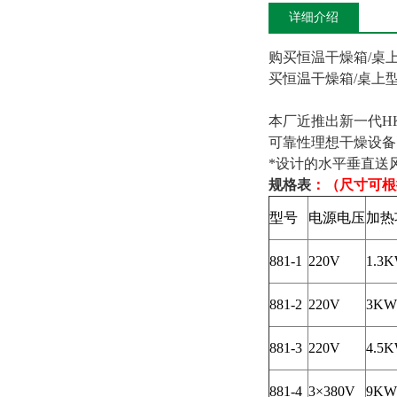
详细介绍
购买恒温干燥箱/桌
买恒温干燥箱/桌上
本厂近推出新一代H
可靠性理想干燥设备
*设计的水平垂直送
规格表
：（尺寸可根
型号
电源电压
加热
881-1
220V
1.3
881-2
220V
3KW
881-3
220V
4.5
881-4
3×380V
9KW