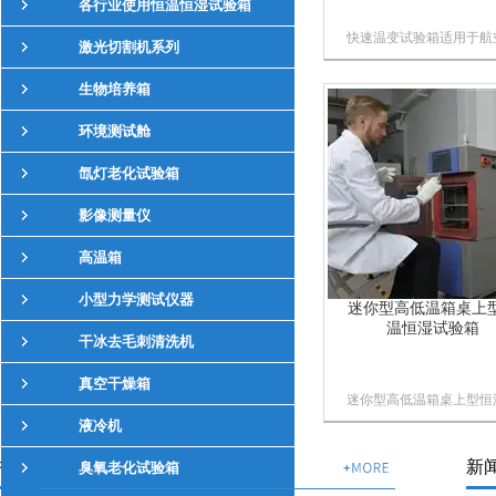
各行业使用恒温恒湿试验箱
快速温变试验箱适用于航
激光切割机系列
航天产品、信息电子仪器
表、材料、电工、电子产
生物培养箱
品、各种电子元气件在温
快速转变的情况下检验产
环境测试舱
的各项性能指标。
氙灯老化试验箱
影像测量仪
高温箱
小型力学测试仪器
迷你型高低温箱桌上
温恒湿试验箱
干冰去毛刺清洗机
真空干燥箱
迷你型高低温箱桌上型恒
恒湿试验箱用于检测材料
液冷机
各种环境下性能的设备及
技术文章
新
验各种材料耐热、耐寒、
臭氧老化试验箱
ARTICLE
干、耐湿性能；适合电子