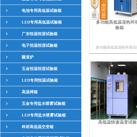
电池专用高低温试验箱
LED专用高低温试验箱
多功能高低温湿热环
验箱
广东恒温恒湿试验箱
电子恒温恒湿试验箱
多功能高低温湿热环境试
箱用于检测材料在各种环
隧道炉
下性能的设备及试验各种
料耐热、耐寒、耐干、耐
五金恒温恒湿试验箱
性能；适合电子、电器、
池、手机、通讯、仪表、
LED专用恒温试验箱
辆、塑胶制品、金属、食
品、化学、建材、医疗、
高温烤箱
天等制品检...
五金专用盐水喷雾试验箱
LED专用盐水喷雾试验箱
高低温快速温变试验
科研高低温交变箱