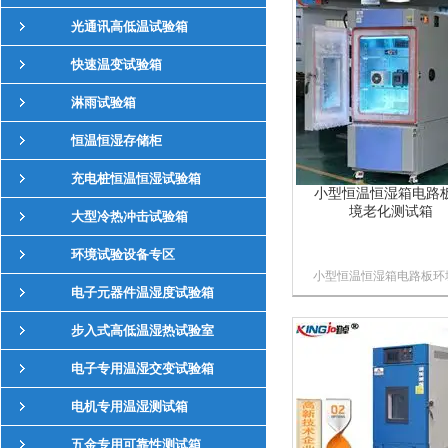
温、高低温循环及温度筛
光通讯高低温试验箱
（ESS）试验。高低温交
湿热试验箱可用于散热试
快速温变试验箱
样品和非散热试验样品的
验。对于散热试验样品的
淋雨试验箱
验，...
恒温恒湿存储柜
充电桩恒温恒湿试验箱
小型恒温恒湿箱电路
境老化测试箱
大型冷热冲击试验箱
环境试验设备专区
小型恒温恒湿箱电路板环
电子元器件温湿度试验箱
老化测试箱主要用于用于
业产品高、低温的可靠性
步入式高低温湿热试验室
验。在低温、高温条件下
对产品进行环境模拟测试
电子专用温湿交变试验箱
测试后，通过检测，来判
产品的性能，是否仍然能
电机专用温湿测试箱
符合预定要求，以便供产
设计、改...
五金专用可靠性测试箱