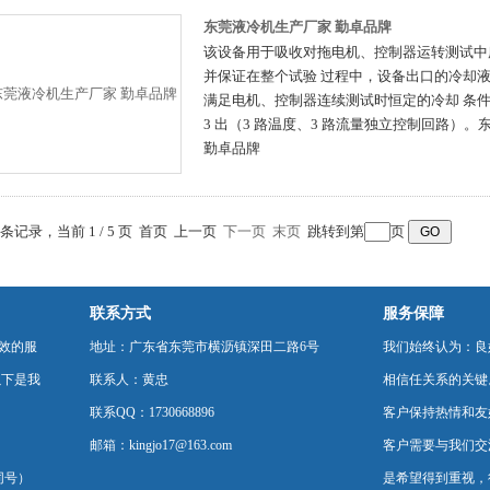
东莞液冷机生产厂家 勤卓品牌
该设备用于吸收对拖电机、控制器运转测试中
并保证在整个试验 过程中，设备出口的冷却
满足电机、控制器连续测试时恒定的冷却 条件要
3 出（3 路温度、3 路流量独立控制回路）
勤卓品牌
4 条记录，当前 1 / 5 页 首页 上一页
下一页
末页
跳转到第
页
联系方式
服务保障
效的服
地址：广东省东莞市横沥镇深田二路6号
我们始终认为：良
以下是我
联系人：黄忠
相信任关系的关键
联系QQ：1730668896
客户保持热情和友
邮箱：kingjo17@163.com
客户需要与我们交
同号）
是希望得到重视，