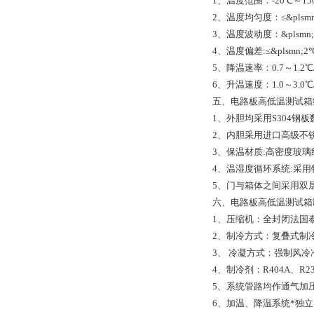
1、温度范围：-20℃～150
2、温度均匀度：≤&plsmn
3、温度波动度：&plsmn;0
4、温度偏差:≤&plsmn;2
5、降温速率：0.7～1.2℃/
6、升温速度：1.0～3.0℃/
五、电路板高低温测试箱
1、外胆均采用S304
2、内胆采用进口高级不锈钢
3、保温材质:高密度玻璃纤
4、温湿度循环系统:采
5、门与箱体之间采用双
六、电路板高低温测试箱
1、压缩机：全封闭法国泰康1
2、制冷方式：复叠式制
3、 冷凝方式：强制风冷
4、制冷剂：R404A、R2
5、系统管路均作通气加压
6、加温、降温系统*独立