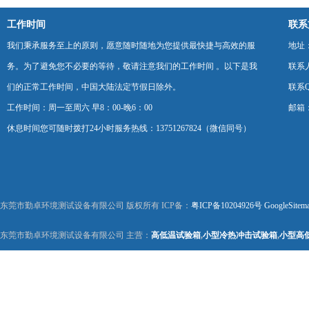
工作时间
联系
我们秉承服务至上的原则，愿意随时随地为您提供最快捷与高效的服
地址
务。为了避免您不必要的等待，敬请注意我们的工作时间 。以下是我
联系
们的正常工作时间，中国大陆法定节假日除外。
联系Q
工作时间：周一至周六 早8：00-晚6：00
邮箱：k
休息时间您可随时拨打24小时服务热线：13751267824（微信同号）
东莞市勤卓环境测试设备有限公司 版权所有 ICP备：
粤ICP备10204926号
GoogleSitem
东莞市勤卓环境测试设备有限公司 主营：
高低温试验箱
,
小型冷热冲击试验箱
,
小型高