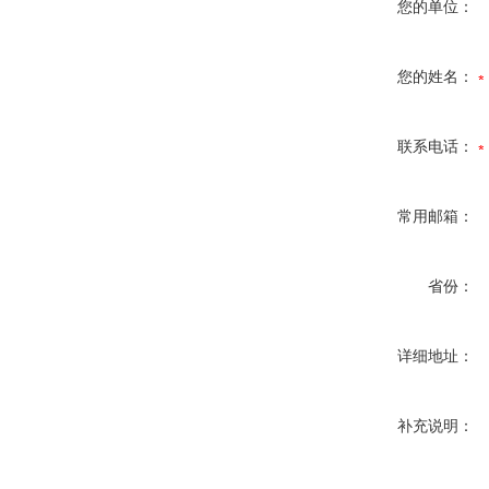
您的单位：
您的姓名：
联系电话：
常用邮箱：
省份：
详细地址：
补充说明：