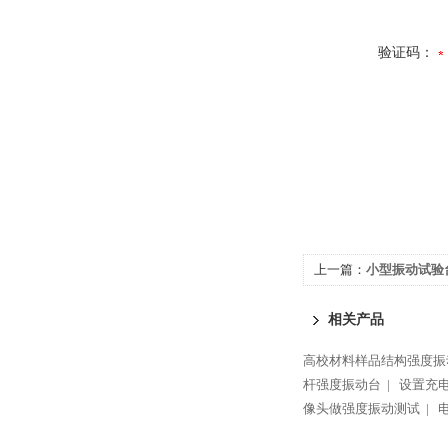
验证码：
上一篇：
小型振动试验
相关产品
高校材料样品结构强度振
杆强度振动台 |
设置充
像头做强度振动测试 |