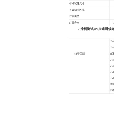
标准试件尺寸
7
有效辐照区域
9
灯管类型
U
灯管寿命
大
2.
涂料测试UV加速耐候
UV
U
灯管区别
速
UVA
UV
UV
U
经
长