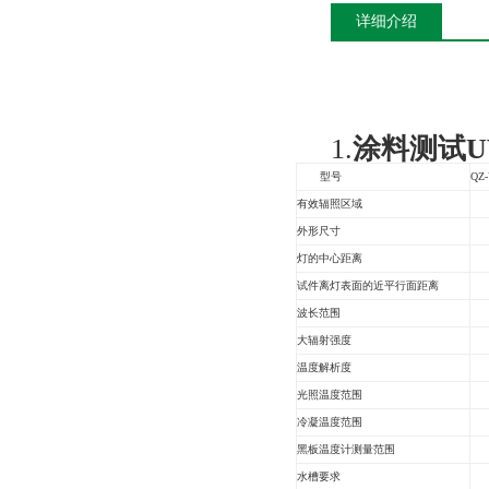
详细介绍
​1.
涂料测试
型号
QZ
有效辐照区域
9
外形尺寸
约
灯的中心距离
试件离灯表面的近平行面距离
波长范围
U
大辐射强度
1
温度解析度
光照温度范围
5
冷凝温度范围
4
黑板温度计测量范围
3
水槽要求
水