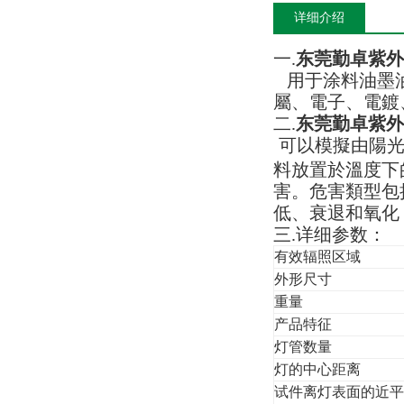
详细介绍
一.
东莞勤卓紫外
用于涂料油墨
屬、電子、電鍍
二.
东莞勤卓紫外
可以模擬由陽
料放置於溫度下
害。危害類型包
低、衰退和氧化
三.详细参数：
有效辐照区域
外形尺寸
重量
产品特征
灯管数量
灯的中心距离
试件离灯表面的近平