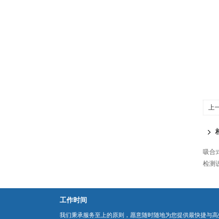
上
吸合
检测
工作时间
我们秉承服务至上的原则，愿意随时随地为您提供最快捷与高