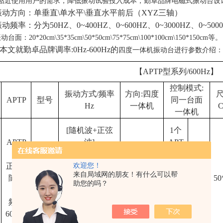
贴近使用用户的需求，降低振动试验投入成本，勤卓品牌电磁式振动台设
振动方向：单垂直\单水平\垂直水平前后（XYZ三轴）
动频率：分为50HZ、0~400HZ、0~600HZ、0~3000HZ、0~500
台面：20*20cm\35*35cm\50*50cm\75*75cm\100*100cm\150*150cm等。
本文就勤卓品牌调率:0Hz-600Hz的
四度一体机振动台进行参数介绍：
【
APTP
型系列
/600Hz
】
控制模式
:
振动方式
/
频率
方向
:
四度
APTP
型号
同一台面
Hz
一体机
一体机
[
隨机波
+
正弦
1
个
APTP
波
]
APT
型
■隨机波
+
P
型
欢迎您！
正弦
+
QZ-5
正弦
(
同
P.W.T
型
正弦
方向模式
:
来自局域网的朋友！有什么可以帮
隨机
0APT
功能
)
+
﹢
50
助您的吗？
隨机波
波
P
■调率
:0Hz-600
隨机
频率
Hz
波
600Hz
含
:
振动台控制
控制