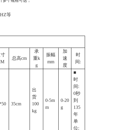
计多个规格可选；
0HZ等
承
加
尺寸
振幅
时
总高
cm
重
k
速
CM
mm
间
:
g
度
■
时
间
:
出
0
秒
货
0-5m
0-20
到
*50
35cm
100
m
g
135
kg
年
单
位
: