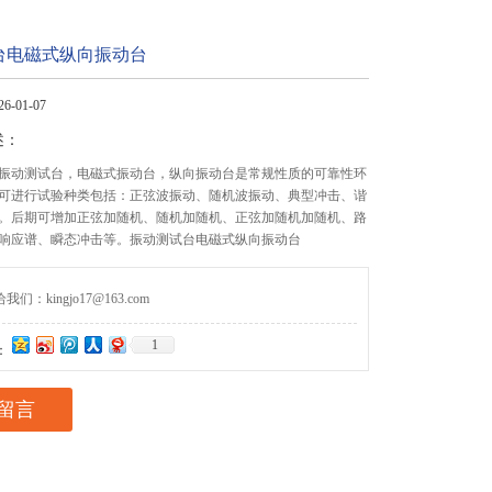
台电磁式纵向振动台
-01-07
述：
振动测试台，电磁式振动台，纵向振动台是常规性质的可靠性环
可进行试验种类包括：正弦波振动、随机波振动、典型冲击、谐
。后期可增加正弦加随机、随机加随机、正弦加随机加随机、路
响应谱、瞬态冲击等。振动测试台电磁式纵向振动台
们：kingjo17@163.com
1
：
留言