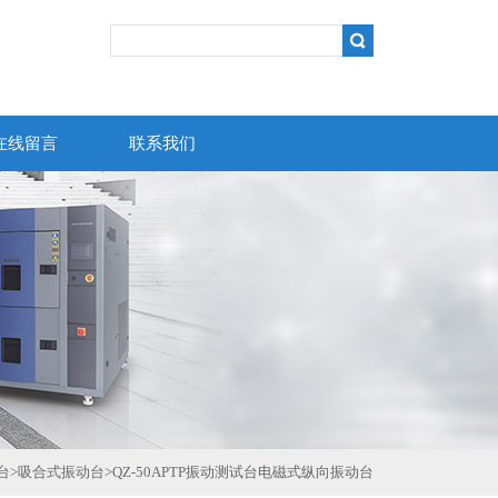
在线留言
联系我们
台
>
吸合式振动台
>
QZ-50APTP振动测试台电磁式纵向振动台