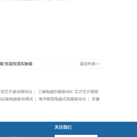
箱 恒温恒湿实验箱
返回列表>>
验室芯片振动测试台 |
三轴电磁扫频振动IC 芯片芯片模组
拟运输电磁振动测试 |
海洋模型电磁式高频振动台 |
安徽
关注我们