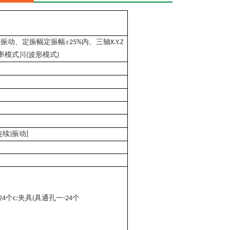
振动、定振幅定振幅±
内、三轴
25%
X.
Y.
Z
率模式川
波形模式
(
)
连续
振动
)
]
个
夹具
具通孔一
个
24
c:
(
-24