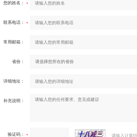
您的姓名：
联系电话：
常用邮箱：
省份：
详细地址：
补充说明：
验证码：
请输入计算结