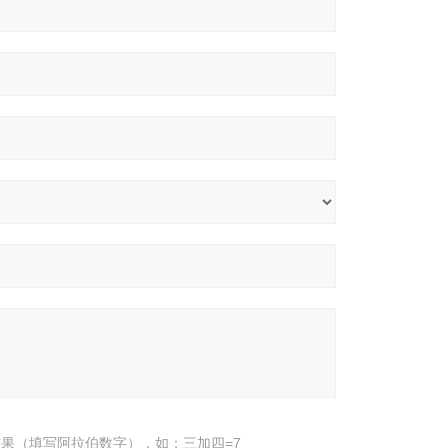
果（填写阿拉伯数字），如：三加四=7