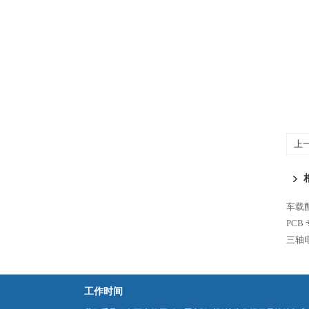
上
化
车载
PCB
三轴
工作时间