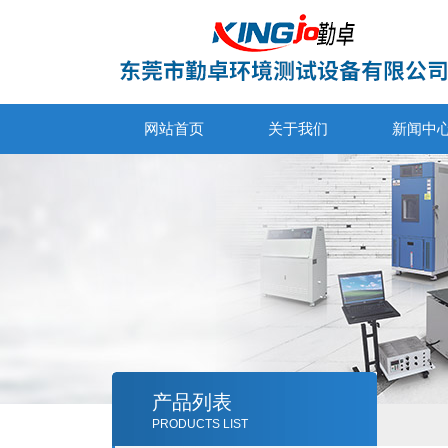
网站首页
关于我们
新闻中
产品列表
PRODUCTS LIST