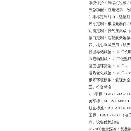
系统保护：压缩机过载 /
应急功能：断电记忆、故
3. 非标定制能力（适配
尺寸定制：根据元器件 
功能定制：低气压集成（
接口定制：适配航天连接
四、核心测试应用（航天
低温存储试验：-70℃长
冷启动测试：-70℃低温
温度循环筛选：-70℃↔+
湿热老化试验：-70℃～8
极寒环境模拟：复现太空
五、符合标准
guo军标：GJB 150A-
美军标：MIL-STD-88
航空标准：RTCA/DO-
国标：GB/T 2423.1
六、设备优势总结
✅ -70℃稳定深冷：复叠