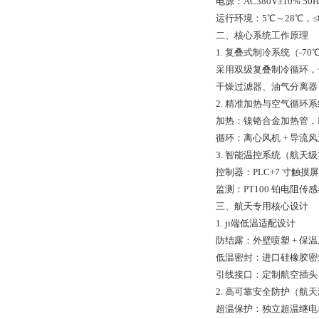
电源：AC380V±10% 
运行环境：5℃～28℃，≤
二、核心系统工作原理
1. 复叠式制冷系统（-7
采用双级复叠制冷循环，一
干燥过滤器、油气分离器，
2. 精准加热与空气循环系
加热：镍铬合金加热管，P
循环：离心风机 + 导
3. 智能温控系统（航天
控制器：PLC+7 寸触摸
监测：PT100 铂电阻传
三、航天专用核心设计
1. ji端低温适配设计
防结露：外壁喷塑 + 
低温密封：进口硅橡胶密封
引线接口：定制航空插头 
2. 高可靠安全防护（航天
超温保护：独立超温继电器