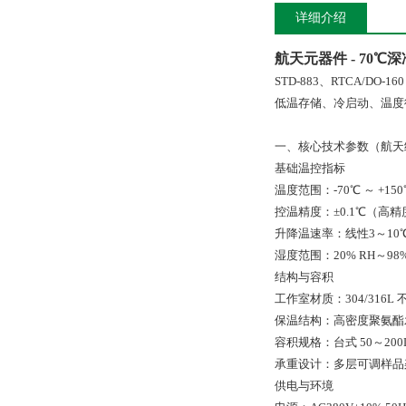
详细介绍
航天元器件 - 70
STD-883、RTCA/D
低温存储、冷启动、温度
一、核心技术参数（航天
基础温控指标
温度范围：-70℃ ～ +1
控温精度：±0.1℃（高
升降温速率：线性3～10℃
湿度范围：20% RH～98
结构与容积
工作室材质：304/316
保温结构：高密度聚氨酯
容积规格：台式 50～200
承重设计：多层可调样品架
供电与环境