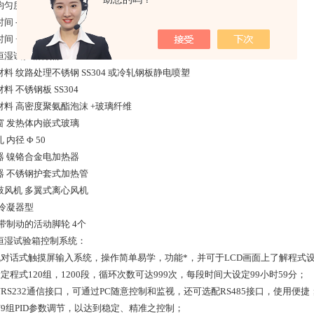
匀度 &plsmn;3.0%RH（>75%RH） &plsmn;5.0%RH（≤75%RH）
间 -40→+150℃ ≤ 60分钟
间 +20→-40℃ ≤ 60分钟
恒湿试验箱特点：
料 纹路处理不锈钢 SS304 或冷轧钢板静电喷塑
料 不锈钢板 SS304
材料 高密度聚氨酯泡沫 +玻璃纤维
窗 发热体内嵌式玻璃
 内径 Φ 50
器 镍铬合金电加热器
器 不锈钢护套式加热管
鼓风机 多翼式离心风机
 冷凝器型
 带制动的活动脚轮 4个
恒湿试验箱控制系统：
机对话式触摸屏输入系统，操作简单易学，功能*，并可于LCD画面上了解程式
定程式120组，1200段，循环次数可达999次，每段时间大设定99小时59分；
有RS232通信接口，可通过PC随意控制和监视，还可选配RS485接口，使用便捷
有9组PID参数调节，以达到稳定、精准之控制；