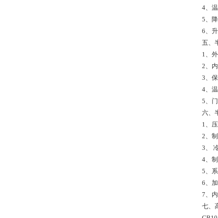
4、温
5、降
6、升
五、
1、
2、内
3、
4、
5、
六、
1、压
2、
3、
4、制
5、
6、
7、
七、
GB1