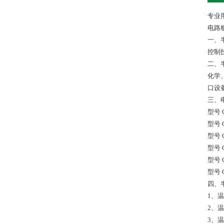
专业
电路
一、
控制
二、
化学
口设
三、
型号 
型号 C
型号 C
型号 C
型号 C
型号 C
四、
1、温
2、温
3、温