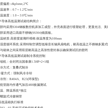
度偏差:≤&plsmn;2℃
温速率：0.7～1.2℃/min
温速度：1.0～3.0℃/min
半导体高低温测试箱结构简介：
外胆均采用S304钢板数控机床加工成型，外壳表面进行喷塑处理，更显光洁、美
胆采用进口高级不锈钢(SS304)镜面板。
保温材质:高密度玻璃纤维棉.保温厚度为100mm
温湿度循环系统:采用特制空调型低噪音长轴风扇电机，耐高低温之不锈钢多翼式
门与箱体之间采用双层耐高温之高张性密封条以确保测试区的密闭
半导体高低温测试箱制冷系统控制
缩机：全封闭法国泰康1.5HP×2×1组
制冷方式：复叠式制冷
 冷凝方式：强制风冷冷却
冷剂：R404A、R23(环保型)
系统管路均作通气加压48H捡漏测试.
加温、降温系统*独立
内螺旋式冷媒铜管
高低温箱执行标准
0592－93 高低温试验箱技术条件