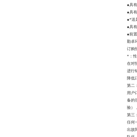
●具
●具
●*
●具
●前
勤卓
订购
*：
在对
进行
降低
第二
用户
备的
验）
第三
任何
出故
队伍