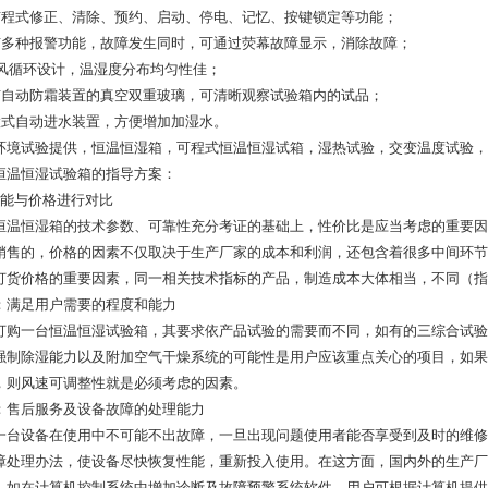
有程式修正、清除、预约、启动、停电、记忆、按键锁定等功能；
有多种报警功能，故障发生同时，可通过荧幕故障显示，消除故障；
送风循环设计，温湿度分布均匀性佳；
有自动防霜装置的真空双重玻璃，可清晰观察试验箱内的试品；
置式自动进水装置，方便增加加湿水。
环境试验提供，恒温恒湿箱，可程式恒温恒湿试箱，湿热试验，交变温度试验，
恒温恒湿试验箱的指导方案：
性能与价格进行对比
恒温恒湿箱的技术参数、可靠性充分考证的基础上，性价比是应当考虑的重要因
销售的，价格的因素不仅取决于生产厂家的成本和利润，还包含着很多中间环节
订货价格的重要因素，同一相关技术指标的产品，制造成本大体相当，不同（指
：满足用户需要的程度和能力
订购一台恒温恒湿试验箱，其要求依产品试验的需要而不同，如有的三综合试验
强制除湿能力以及附加空气干燥系统的可能性是用户应该重点关心的项目，如果
，则风速可调整性就是必须考虑的因素。
：售后服务及设备故障的处理能力
一台设备在使用中不可能不出故障，一旦出现问题使用者能否享受到及时的维修
障处理办法，使设备尽快恢复性能，重新投入使用。在这方面，国内外的生产厂
，如在计算机控制系统中增加诊断及故障预警系统软件，用户可根据计算机提供