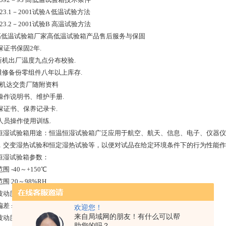
423.1－2001试验A 低温试验方法
423.2－2001试验B 高温试验方法
 高低温试验箱厂家高低温试验箱产品售后服务与保固
. 保证书保固2年.
 新机出厂温度九点分布校验.
 维修备份零组件八年以上库存.
 新机达交贵厂随附资料
. 操作说明书、维护手册.
. 保证书、保养记录卡.
. 人员操作使用训练.
恒湿试验箱用途：恒温恒湿试验箱广泛应用于航空、航天、信息、电子、仪器仪
，交变湿热试验和恒定湿热试验等，以便对试品在给定环境条件下的行为性能作
恒湿试验箱参数：
围 -40～+150℃
围 20～98%RH
动度 &plsmn;0.5℃
 ≤ &plsmn;1.0℃ 100～+150℃时 ≤&plsmn;1.5℃
欢迎您！
来自局域网的朋友！有什么可以帮
动度 &plsmn;2.5%RH
助您的吗？