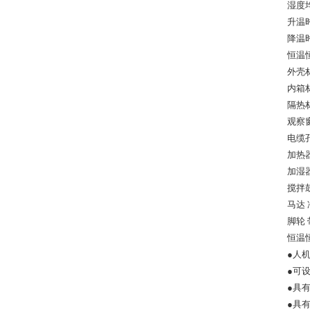
湿度均
升温时
降温时
恒温
外壳材
内箱材
隔热
观察
电缆孔
加热
加湿
搅拌
马达
脚轮
恒温
●人
●可设
●具
●具