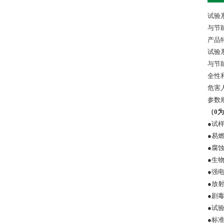
试验
与节
产品
试验
与节
全性
危害
参数
（0为
●试
●易
●腐
●生
●强
●放
●剧
●试
●标