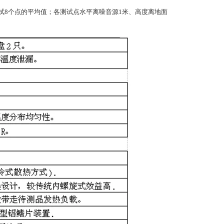
权，测试8个点的平均值；各测试点水平离噪音源1米、高度离地面