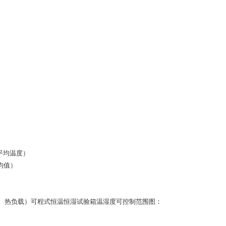
的平均温度）
均值）
源湿、热负载）可程式恒温恒湿试验箱温湿度可控制范围图：