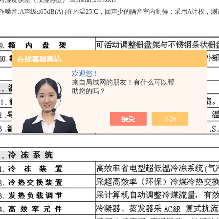
.工作噪音:A声级≤65dB(A) (在环温25℃，回声少的隔音室内测得；采用A计
欢迎您！
来自局域网的朋友！有什么可以帮
助您的吗？