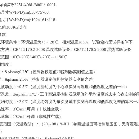
内容积:225L/408L/800L/1000L
尺寸W×H×D(cm):50×75×60
尺寸W×H×D(cm):102×161×118
量:约300KG以内
参数
测试环境条件：环境温度为+5~+28℃、相对湿度≤85%、试验箱内无试样条件下
试方法：GB/T 5170.2-2008 温度试验设备、GB/T 5170.5-2008 湿热试验设备
度范围：0℃/-20℃/-40℃/-70℃～+150℃
制精度：
度：&plsmn;0.2℃（控制器设定值和控制器实测值之差）
度：&plsmn;2.5%（控制器设定值和控制器实测值之差）
温度波动度：≤0.5℃（温度波动度为中心点实测高温度和低温度之差的一半）
温度误差：≤&plsmn;1℃（工作室温度控制器显示值的平均温度减去中心点实测
温度均匀度：≤2.0℃（温度均匀度为每次测试中实测高温度和低温度之差的算术平
温速率：3℃/min可调（非线性空载）
温速率：1℃/min可调（非线性空载）
.湿度范围（仅湿热型）：（20～98）%RH（参照温湿度可控制范围图，无有
：）
相对湿度误差（仅湿热型）:&plsmn;2.0%RH