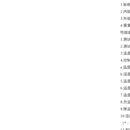
1.标称
2.内箱
3.外箱
4.重
性能
1.
2.测
3.温
4.控
a.温
b.湿
5.
6.
7.
8.升
9.降
10
（*
11.