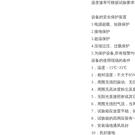
温变速率可根据试验要求
设备的安全保护装置
1.电源超载、短路保护
2.接地保护
3.超温保护
4.压缩过压、过载保护
5.为保护设备,所有报
设备的使用现场的条件
1．温度：15℃~35℃
2．相对湿度：不大于85%
3．周围无强烈振动、无
4．周围无高浓度粉尘及
5．无阳光直接照射或其
6．周围无强烈气流，当
7．试验箱应放置平稳，
8．试验箱的四周应留有
9．安装场地通风良好
10．良好接地