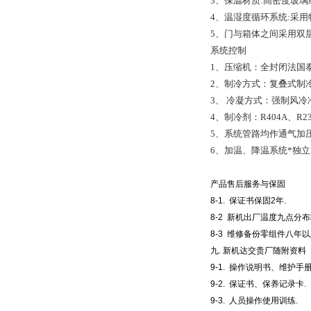
3、保温材质:高密度玻璃纤
4、温湿度循环系统:采
5、门与箱体之间采用双
系统控制
1、压缩机：全封闭法国泰康1
2、制冷方式：复叠式制
3、 冷凝方式：强制风冷
4、制冷剂：R404A、R2
5、系统管路均作通气加压
6、加温、降温系统*独
产品售后服务与保固
8-1. 保证书保固2年.
8-2 新机出厂温度九点分布
8-3 维修备份零组件八年以
九. 新机达交贵厂随附资料
9-1. 操作说明书、维护手册
9-2. 保证书、保养记录卡.
9-3. 人员操作使用训练.