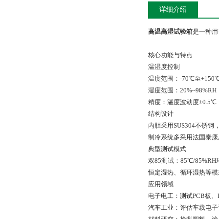
详细介绍
高温高湿试验箱
是一种用
核心功能与特点
‌温湿度控制‌
温度范围：-70℃至+150
湿度范围：20%~98%RH
精度：温度波动度±0.5℃
结构设计‌
内胆采用SUS304不锈
制冷系统多采用法国泰康压
‌典型测试模式‌
‌双85测试‌：85℃/85
恒定湿热、循环湿热等模式，
应用领域
‌电子电工‌：测试PCB板
‌汽车工业‌：评估车载电