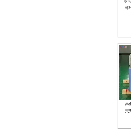
东
环
高
交