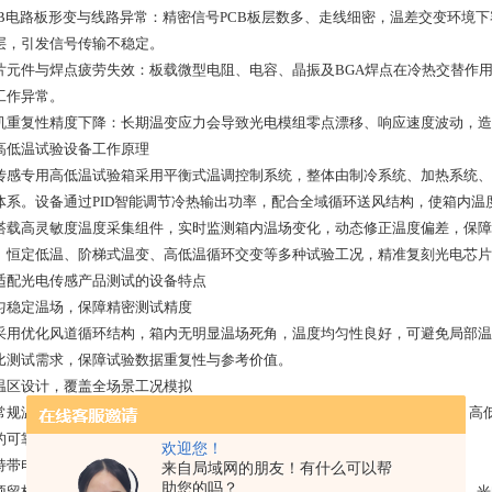
 PCB电路板形变与线路异常：精密信号PCB板层数多、走线细密，温差交变环
层，引发信号传输不稳定。
 贴片元件与焊点疲劳失效：板载微型电阻、电容、晶振及BGA焊点在冷热交替
工作异常。
 整机重复性精度下降：长期温变应力会导致光电模组零点漂移、响应速度波动，
高低温试验设备工作原理
传感专用高低温试验箱采用平衡式温调控制系统，整体由制冷系统、加热系统、
体系。设备通过PID智能调节冷热输出功率，配合全域循环送风结构，使箱内
搭载高灵敏度温度采集组件，实时监测箱内温场变化，动态修正温度偏差，保障
、恒定低温、阶梯式温变、高低温循环交变等多种试验工况，精准复刻光电芯片
适配光电传感产品测试的设备特点
 均匀稳定温场，保障精密测试精度
采用优化风道循环结构，箱内无明显温场死角，温度均匀性良好，可避免局部温
比测试需求，保障试验数据重复性与参考价值。
 宽温区设计，覆盖全场景工况模拟
常规温区可覆盖-65℃～+150℃，可模拟低温严寒环境、高温密闭工作环境、
的可靠性验证标准。
欢迎您！
 支持带电运行测试，贴合真实工况
来自局域网的朋友！有什么可以帮
助您的吗？
预留标准测试孔，可外接供电与信号采集线路，支持光电芯片、PCB电路板、