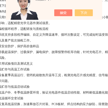
境下的光电参数、信号稳定性，真实还原产品实际工作状态。
 洁净内胆结构，保护精密光学器件
采用SUS304不锈钢材质，表面光滑耐腐蚀，不易产生粉尘与杂质，可避免微
影响，适配精密光学元器件测试场景。
 可编程循环程序，适配研发与质检流程
系统支持多段程序编辑、自定义升降温速率、循环次数设定，可完成短时温变筛
以及量产批次抽检工作。
 多重安全防护，保护高价值样品
搭载超温保护、过载保护、漏电保护、故障报警停机等功能，针对光电芯片、精
风险。
常用试验项目及测试意义
 高温贮存与高温工作试验
设备夏季高温运行、密闭机箱散热升温等工况，检测光电芯片感光精度、信号输
常问题。
 低温贮存与低温启动试验
低温户外、冬季低温静置环境，验证光电器件低温启动性能、材料耐低温脆化能
高低温循环交变试验
反复高低温切换，加速释放芯片封装、PCB板材、焊点结构的应力缺陷，筛查