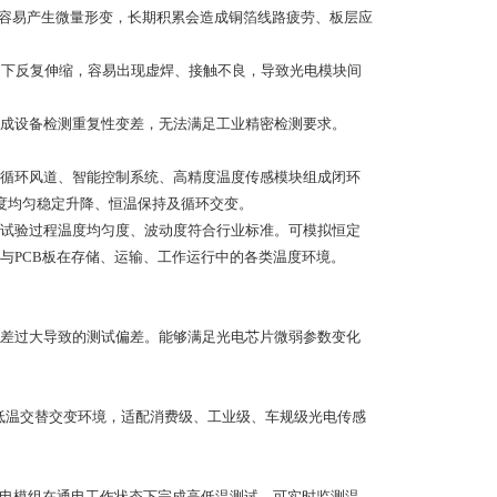
境下容易产生微量形变，长期积累会造成铜箔线路疲劳、板层应
作用下反复伸缩，容易出现虚焊、接触不良，导致光电模块间
造成设备检测重复性变差，无法满足工业精密检测要求。
循环风道、智能控制系统、高精度温度传感模块组成闭环
温度均匀稳定升降、恒温保持及循环交变。
试验过程温度均匀度、波动度符合行业标准。可模拟恒定
与PCB板在存储、运输、工作运行中的各类温度环境。
差过大导致的测试偏差。能够满足光电芯片微弱参数变化
高低温交替交变环境，适配消费级、工业级、车规级光电传感
光电模组在通电工作状态下完成高低温测试，可实时监测温