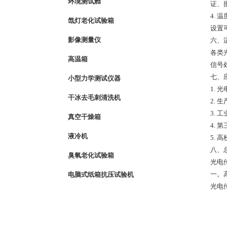
环境测试舱
证、
4. 
氙灯老化试验箱
设置
影像测量仪
六、
各类
高温箱
信号
七、
小型力学测试仪器
1.
干冰去毛刺清洗机
2.
3.
真空干燥箱
4.
液冷机
5.
八、
臭氧老化试验箱
光电
一。
电脑式纸箱抗压试验机
光电