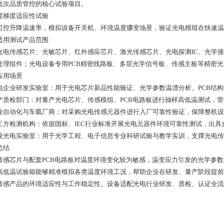
批次品质管控的核心试验项目。
温度梯度适应性试验
可控升降温速率，模拟设备开关机、环境温度骤变场景，验证光电模组在快速温
适用测试产品范围
光电传感芯片、光敏芯片、红外感应芯片、激光传感芯片、光电探测IC、光学
处理组件；光电设备专用PCB精密线路板、多层光学信号板、传感主板等精密
应用场景
 光电企业研发实验室：用于光电芯片新品性能验证、光学参数温漂分析、PCB
 生产质检部门：对量产光电芯片、传感模组、PCB电路板进行抽样高低温测试
 工业自动化与车载厂商：对采购光电传感元器件进行入厂可靠性验证，保障整机
 第三方检测机构：依据国标、IEC行业标准开展光电元器件环境可靠性测试，出
 高校光电实验室：用于光学工程、电子信息专业科研试验与教学实训，支撑光电
总结
传感芯片与配套PCB电路板对温度环境变化较为敏感，温变应力引发的光学参
高低温试验箱能够精准模拟各类温度环境工况，帮助企业在研发、量产阶段提前
传感产品的环境适应性与工作稳定性。设备适配光电行业研发、质检、认证全流