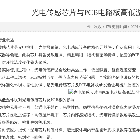
光电传感芯片与PCB电路板高低
点击次数：179 更新时间：2026-0
行业概述
传感芯片是光电检测、光信号传输、光电感应设备的核心元器件，广泛应用于光
仪器等领域。此类芯片具备灵敏度高、精度精细、结构精密等特点，配套的PCB
，对环境温度变化较为敏感。
备实际使用过程中，光电传感产品会经历高温工作、低温静置、昼夜温差交变、
电路工作点漂移、PCB板材形变、焊点应力疲劳等问题，直接影响光电设备的
展标准化环境可靠性测试，是光电传感芯片及PCB电路板研发验证与出厂质控
高低温环境对光电传感芯片及PCB板的影响
类精密元器件不同于普通电子器件，光学性能、微弱信号传输对温度应力耐受度
 光电芯片灵敏度偏移：高低温环境下，芯片内部感光结构、光电转换参数容易发
设备误触发、检测失效等现象。
 芯片封装应力损伤：光电芯片封装材料、透光胶体与内部晶圆热膨胀系数存在差
性能衰减、密封性下降等问题。